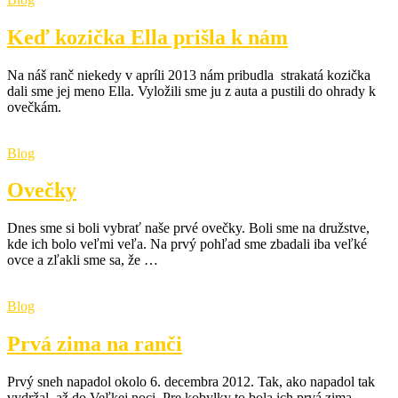
Keď kozička Ella prišla k nám
Na náš ranč niekedy v apríli 2013 nám pribudla strakatá kozička
dali sme jej meno Ella. Vyložili sme ju z auta a pustili do ohrady k
ovečkám.
Blog
Ovečky
Dnes sme si boli vybrať naše prvé ovečky. Boli sme na družstve,
kde ich bolo veľmi veľa. Na prvý pohľad sme zbadali iba veľké
ovce a zľakli sme sa, že …
Blog
Prvá zima na ranči
Prvý sneh napadol okolo 6. decembra 2012. Tak, ako napadol tak
vydržal, až do Veľkej noci. Pre kobylky to bola ich prvá zima