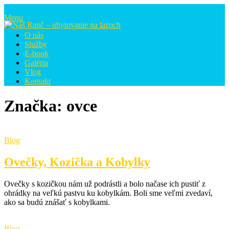
Prejsť
na
Menu
obsah
O nás
Služby
E-book
Galéria
Vlog
Kontakt
Značka:
ovce
Blog
Ovečky, Kozička a Kobylky
Ovečky s kozičkou nám už podrástli a bolo načase ich pustiť z
ohrádky na veľkú pastvu ku kobylkám. Boli sme veľmi zvedaví,
ako sa budú znášať s kobylkami.
Blog